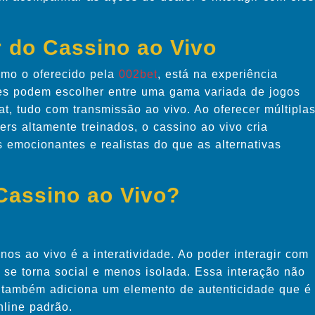
r do Cassino ao Vivo
como o oferecido pela
002bet
, está na experiência
es podem escolher entre uma gama variada de jogos
at, tudo com transmissão ao vivo. Ao oferecer múltipla
rs altamente treinados, o cassino ao vivo cria
 emocionantes e realistas do que as alternativas
Cassino ao Vivo?
os ao vivo é a interatividade. Ao poder interagir com
a se torna social e menos isolada. Essa interação não
s também adiciona um elemento de autenticidade que é
nline padrão.