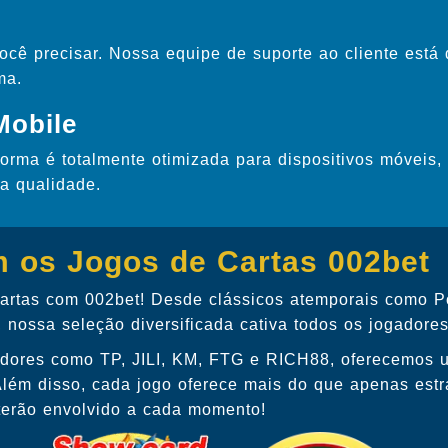
cê precisar. Nossa equipe de suporte ao cliente está 
ma.
Mobile
orma é totalmente otimizada para dispositivos móveis
a qualidade.
m os Jogos de Cartas 002bet
 cartas com 002bet! Desde clássicos atemporais como 
ossa seleção diversificada cativa todos os jogadores
edores como TP, JILI, KM, FTG e RICH88, oferecemos 
ém disso, cada jogo oferece mais do que apenas estrat
nterão envolvido a cada momento!