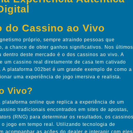
igital
 do Cassino ao Vivo
gnetismo próprio, sempre atraindo pessoas que
o, a chance de obter ganhos significativos. Nos últimos
 dentro deste mercado é o dos cassinos ao vivo. A
de um cassino real diretamente de casa tem cativado
. A plataforma 002bet é um grande exemplo de como a
ionar uma experiência de jogo imersiva e realista.
o Vivo?
plataforma online que replica a experiência de um
cassino tradicionais encontrados em sites de apostas,
rs (RNG) para determinar os resultados, os cassino
o jogo em tempo real. Utilizando tecnologia de
m acompanhar as ações do dealer e interagir com eles