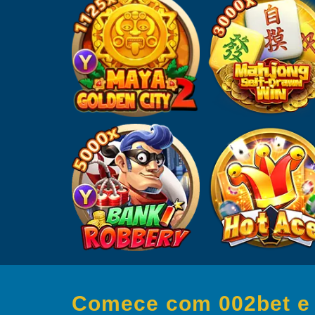
Comece com 002bet e 