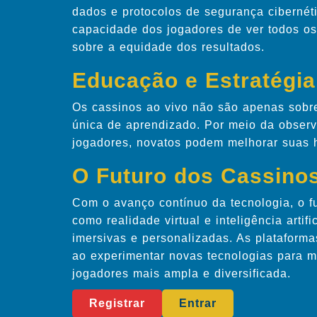
dados e protocolos de segurança cibernéti
capacidade dos jogadores de ver todos os
sobre a equidade dos resultados.
Educação e Estratégia
Os cassinos ao vivo não são apenas sob
única de aprendizado. Por meio da observ
jogadores, novatos podem melhorar suas h
O Futuro dos Cassinos
Com o avanço contínuo da tecnologia, o f
como realidade virtual e inteligência arti
imersivas e personalizadas. As plataform
ao experimentar novas tecnologias para m
jogadores mais ampla e diversificada.
Registrar
Entrar