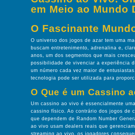
em Meio ao Mundo D
O Fascinante Mundo
O universo dos jogos de azar tem uma ma
buscam entretenimento, adrenalina e, clar
anos, um dos segmentos que mais cresceu
possibilidade de vivenciar a experiência 
um número cada vez maior de entusiastas
tecnologia pode ser utilizada para proporc
O Que é um Cassino a
Um cassino ao vivo é essencialmente uma 
cassino físico. Ao contrário dos jogos de 
que dependem de Random Number Generato
ao vivo usam dealers reais que gerenciam 
streaming ao vivo, os jogadores consegue