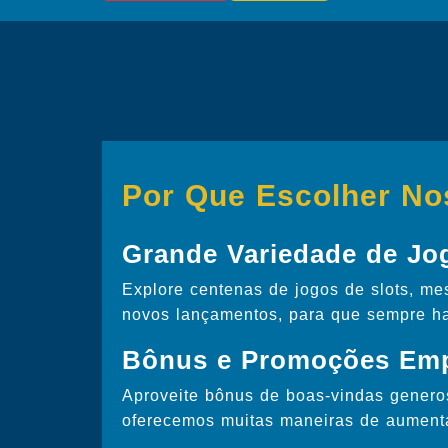
Por Que Escolher N
Grande Variedade de Jo
Explore centenas de jogos de slots, me
novos lançamentos, para que sempre ha
Bônus e Promoções Emp
Aproveite bônus de boas-vindas genero
oferecemos muitas maneiras de aument