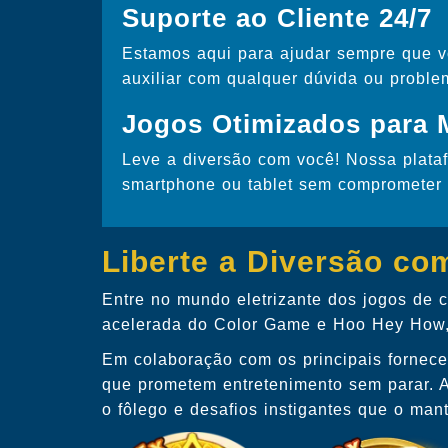
Suporte ao Cliente 24/7
Estamos aqui para ajudar sempre que vo
auxiliar com qualquer dúvida ou proble
Jogos Otimizados para 
Leve a diversão com você! Nossa plataf
smartphone ou tablet sem comprometer 
Liberte a Diversão co
Entre no mundo eletrizante dos jogos de
acelerada do Color Game e Hoo Hey How, n
Em colaboração com os principais fornec
que prometem entretenimento sem parar. Al
o fôlego e desafios instigantes que o ma