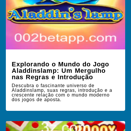
Explorando o Mundo do Jogo
Aladdinslamp: Um Mergulho
nas Regras e Introdução
Descubra o fascinante universo de
Aladdinslamp, suas regras, introdução e a
crescente relação com o mundo moderno
dos jogos de aposta.