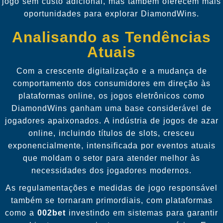
jogo sem custo adicional, mas também oferecem mais
oportunidades para explorar DiamondWins.
Analisando as Tendências
Atuais
Com a crescente digitalização e a mudança de
comportamento dos consumidores em direção às
plataformas online, os jogos eletrônicos como
DiamondWins ganham uma base considerável de
jogadores apaixonados. A indústria de jogos de azar
online, incluindo títulos de slots, cresceu
exponencialmente, intensificada por eventos atuais
que moldam o setor para atender melhor às
necessidades dos jogadores modernos.
As regulamentações e medidas de jogo responsável
também se tornaram primordiais, com plataformas
como a
002bet
investindo em sistemas para garantir