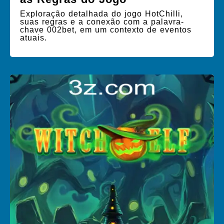
Exploração detalhada do jogo HotChilli,
suas regras e a conexão com a palavra-
chave 002bet, em um contexto de eventos
atuais.