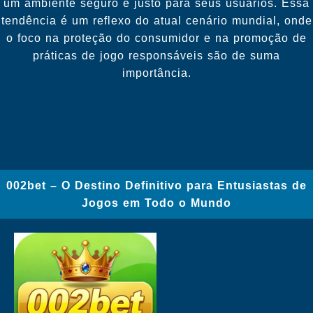
um ambiente seguro e justo para seus usuários. Essa
tendência é um reflexo do atual cenário mundial, onde
o foco na proteção do consumidor e na promoção de
práticas de jogo responsáveis são de suma
importância.
002bet – O Destino Definitivo para Entusiastas de
Jogos em Todo o Mundo