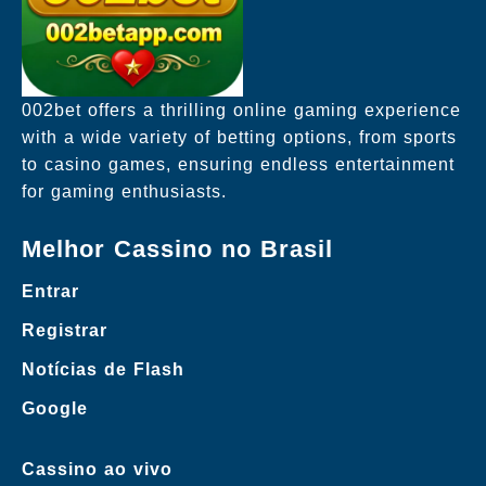
002bet offers a thrilling online gaming experience
with a wide variety of betting options, from sports
to casino games, ensuring endless entertainment
for gaming enthusiasts.
Melhor Cassino no Brasil
Entrar
Registrar
Notícias de Flash
Google
Cassino ao vivo