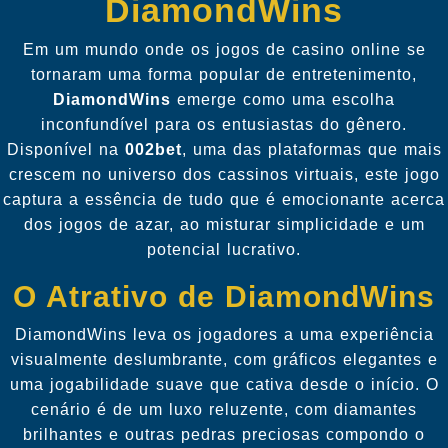
DiamondWins
Em um mundo onde os jogos de casino online se
tornaram uma forma popular de entretenimento,
DiamondWins
emerge como uma escolha
inconfundível para os entusiastas do gênero.
Disponível na
002bet
, uma das plataformas que mais
crescem no universo dos cassinos virtuais, este jogo
captura a essência de tudo que é emocionante acerca
dos jogos de azar, ao misturar simplicidade e um
potencial lucrativo.
O Atrativo de DiamondWins
DiamondWins leva os jogadores a uma experiência
visualmente deslumbrante, com gráficos elegantes e
uma jogabilidade suave que cativa desde o início. O
cenário é de um luxo reluzente, com diamantes
brilhantes e outras pedras preciosas compondo o