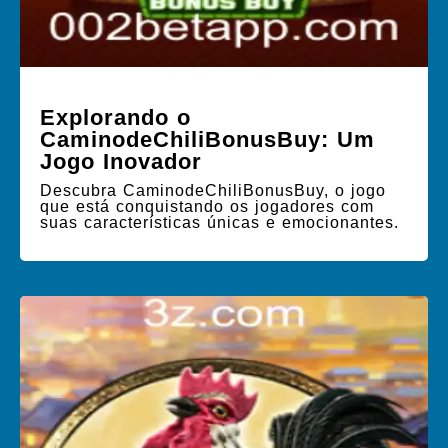
Explorando o
CaminodeChiliBonusBuy: Um
Jogo Inovador
Descubra CaminodeChiliBonusBuy, o jogo
que está conquistando os jogadores com
suas características únicas e emocionantes.