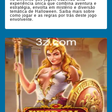
experiência única que combina aventura e
estratégia, envolta em mistério e diversão
temática de Halloween. Saiba mais sobre
como jogar e as regras por trás deste jogo
envolvente.