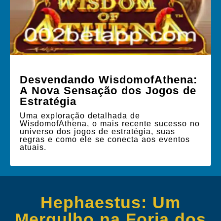
Desvendando WisdomofAthena:
A Nova Sensação dos Jogos de
Estratégia
Uma exploração detalhada de
WisdomofAthena, o mais recente sucesso no
universo dos jogos de estratégia, suas
regras e como ele se conecta aos eventos
atuais.
Hephaestus: Um
Mergulho na Forja dos