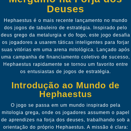
Deuses
Hephaestus é o mais recente lançamento no mundo
dos jogos de tabuleiro de estratégia. Inspirado pelo
deus grego da metalurgia e do fogo, este jogo desafia
os jogadores a usarem táticas inteligentes para forjar
suas vitórias em uma arena mitológica. Lançado após
uma campanha de financiamento coletivo de sucesso,
Hephaestus rapidamente se tornou um favorito entre
os entusiastas de jogos de estratégia.
Introdução ao Mundo de
Hephaestus
O jogo se passa em um mundo inspirado pela
mitologia grega, onde os jogadores assumem o papel
de aprendizes na forja dos deuses, trabalhando sob a
orientação do próprio Hephaestus. A missão é clara: