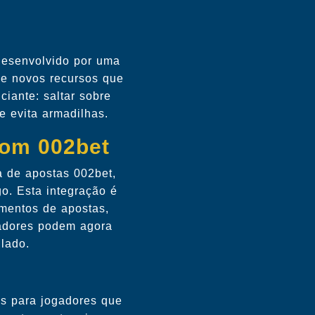
Desenvolvido por uma
 e novos recursos que
ciante: saltar sobre
e evita armadilhas.
com 002bet
 de apostas 002bet,
o. Esta integração é
ementos de apostas,
adores podem agora
lado.
es para jogadores que