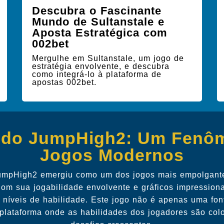
Descubra o Fascinante
Mundo de Sultanstale e
Aposta Estratégica com
002bet
Mergulhe em Sultanstale, um jogo de
estratégia envolvente, e descubra
como integrá-lo à plataforma de
apostas 002bet.
ndo JumpHigh2: Um Fenô
Jogos Modernos
JumpHigh2 emergiu como um dos jogos mais empolgante
m sua jogabilidade envolvente e gráficos impressionan
 níveis de habilidade. Este jogo não é apenas uma fon
lataforma onde as habilidades dos jogadores são col