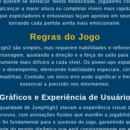
e querem se destacar. Nesta modalidade, jogadores co
lcançar a maior altura ou completar níveis mais rapid
que espectadores e entusiastas façam apostas em seus 
tornando cada partida ainda mais emocionante.
Regras do Jogo
igh2 são simples, mas requerem habilidades e reflexos
rsonagem, ajustando a direção e a força do salto para
vamente mais difíceis a cada nível. Os power-ups esp
 o desempenho, oferecendo habilidades especiais, co
rmadilhas. Contudo, um único erro pode significar o fim
essencial a precisão nos movimentos.
Gráficos e Experiência de Usuári
 qualidade de JumpHigh2 elevam a experiência visual 
ersivos, com animações fluidas que mantêm a jogabilid
 foi fundamental para o sucesso do jogo, garantindo 
parte do mundo dinâmico que está constantemente em e