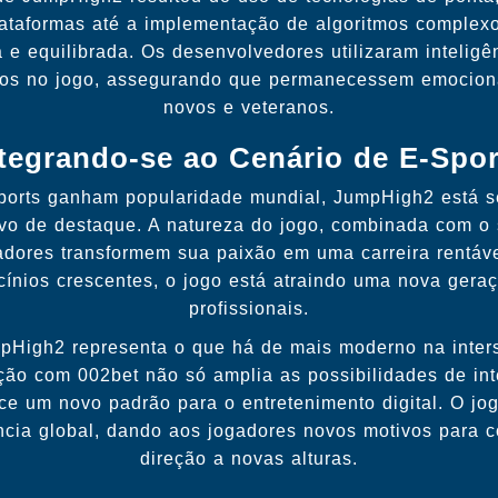
plataformas até a implementação de algoritmos complex
a e equilibrada. Os desenvolvedores utilizaram inteligênc
fios no jogo, assegurando que permanecessem emocion
novos e veteranos.
ntegrando-se ao Cenário de E-Spor
ports ganham popularidade mundial, JumpHigh2 está 
tivo de destaque. A natureza do jogo, combinada com o 
adores transformem sua paixão em uma carreira rentá
ocínios crescentes, o jogo está atraindo uma nova gera
profissionais.
pHigh2 representa o que há de mais moderno na inters
ção com 002bet não só amplia as possibilidades de in
 um novo padrão para o entretenimento digital. O jog
ncia global, dando aos jogadores novos motivos para 
direção a novas alturas.