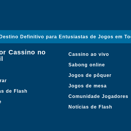
Destino Definitivo para Entusiastas de Jogos em 
or Cassino no
Cassino ao vivo
l
Sabong online
Jogos de pôquer
rar
Jogos de mesa
as de Flash
Comunidade Jogadores
e
Notícias de Flash