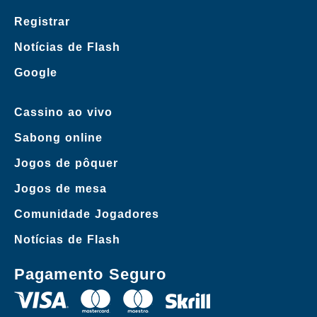
Registrar
Notícias de Flash
Google
Cassino ao vivo
Sabong online
Jogos de pôquer
Jogos de mesa
Comunidade Jogadores
Notícias de Flash
Pagamento Seguro