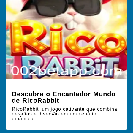
Descubra o Encantador Mundo
de RicoRabbit
RicoRabbit, um jogo cativante que combina
desafios e diversão em um cenário
dinâmico.