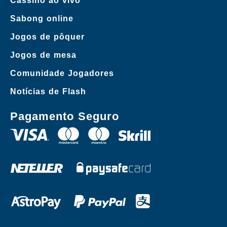
Cassino ao vivo
Sabong online
Jogos de pôquer
Jogos de mesa
Comunidade Jogadores
Notícias de Flash
Pagamento Seguro