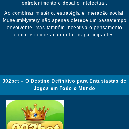
entretenimento e desafio intelectual.
Ao combinar mistério, estratégia e interação social,
MuseumMystery não apenas oferece um passatempo
envolvente, mas também incentiva o pensamento
crítico e cooperação entre os participantes.
002bet – O Destino Definitivo para Entusiastas de
Jogos em Todo o Mundo