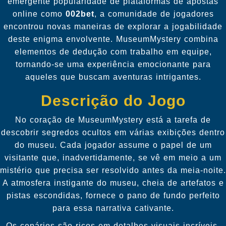
emergente popularidade de plataformas de apostas
online como
002bet
, a comunidade de jogadores
encontrou novas maneiras de explorar a jogabilidade
deste enigma envolvente. MuseumMystery combina
elementos de dedução com trabalho em equipe,
tornando-se uma experiência emocionante para
aqueles que buscam aventuras intrigantes.
Descrição do Jogo
No coração de MuseumMystery está a tarefa de
descobrir segredos ocultos em várias exibições dentro
do museu. Cada jogador assume o papel de um
visitante que, inadvertidamente, se vê em meio a um
mistério que precisa ser resolvido antes da meia-noite.
A atmosfera instigante do museu, cheia de artefatos e
pistas escondidas, fornece o pano de fundo perfeito
para essa narrativa cativante.
Os cenários são ricos em detalhes visuais incríveis,