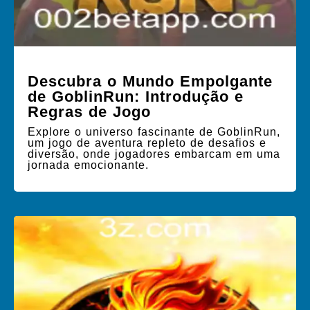
Descubra o Mundo Empolgante
de GoblinRun: Introdução e
Regras de Jogo
Explore o universo fascinante de GoblinRun,
um jogo de aventura repleto de desafios e
diversão, onde jogadores embarcam em uma
jornada emocionante.