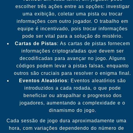
escolher três ações entre as opções: investigar
uma exibição, coletar uma pista ou trocar
informações com outro jogador. O trabalho em
equipe é incentivado, pois trocar informações
pode ser vital para a solução do mistério.
Cartas de Pistas
: As cartas de pistas fornecem
informações criptografadas que devem ser
decodificadas para avançar no jogo. Alguns
códigos podem levar a pistas falsas, enquanto
outros são cruciais para resolver o enigma final.
Eventos Aleatórios
: Eventos aleatórios são
introduzidos a cada rodada, o que pode
beneficiar ou atrapalhar o progresso dos
jogadores, aumentando a complexidade e o
dinamismo do jogo.
Cada sessão de jogo dura aproximadamente uma
hora, com variações dependendo do número de