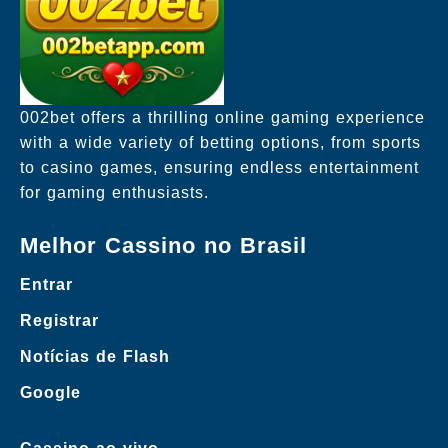
002bet offers a thrilling online gaming experience
with a wide variety of betting options, from sports
to casino games, ensuring endless entertainment
for gaming enthusiasts.
Melhor Cassino no Brasil
Entrar
Registrar
Notícias de Flash
Google