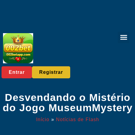
Cassino ao vivo
Sabong onlin
Jogos de pôq
Jogos de mesa
Comunidade 
Notícias de Flash
Entrar
Registrar
Desvendando o Mistério
do Jogo MuseumMystery
Início
»
Notícias de Flash