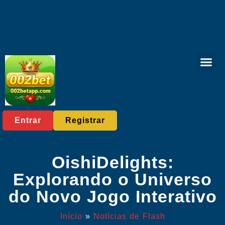
Cassino ao vivo
Sabong onlin
Jogos de pôq
Jogos de mesa
Comunidade 
Notícias de Flash
Entrar
Registrar
OishiDelights:
Explorando o Universo
do Novo Jogo Interativo
Início
»
Notícias de Flash