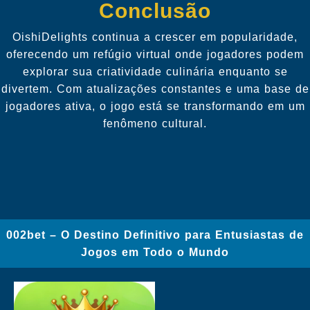
Conclusão
OishiDelights continua a crescer em popularidade,
oferecendo um refúgio virtual onde jogadores podem
explorar sua criatividade culinária enquanto se
divertem. Com atualizações constantes e uma base de
jogadores ativa, o jogo está se transformando em um
fenômeno cultural.
002bet – O Destino Definitivo para Entusiastas de
Jogos em Todo o Mundo