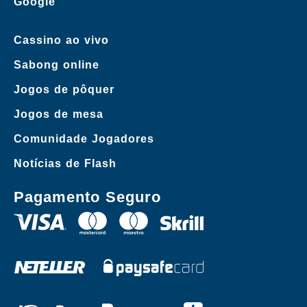
Google
Cassino ao vivo
Sabong online
Jogos de pôquer
Jogos de mesa
Comunidade Jogadores
Notícias de Flash
Pagamento Seguro