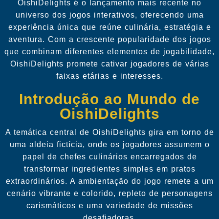
OishiDelights é o lançamento mais recente no
universo dos jogos interativos, oferecendo uma
experiência única que reúne culinária, estratégia e
aventura. Com a crescente popularidade dos jogos
que combinam diferentes elementos de jogabilidade,
OishiDelights promete cativar jogadores de várias
faixas etárias e interesses.
Introdução ao Mundo de
OishiDelights
A temática central de OishiDelights gira em torno de
uma aldeia fictícia, onde os jogadores assumem o
papel de chefes culinários encarregados de
transformar ingredientes simples em pratos
extraordinários. A ambientação do jogo remete a um
cenário vibrante e colorido, repleto de personagens
carismáticos e uma variedade de missões
desafiadoras.