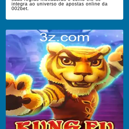
integra ao universo de apostas online da
002bet.