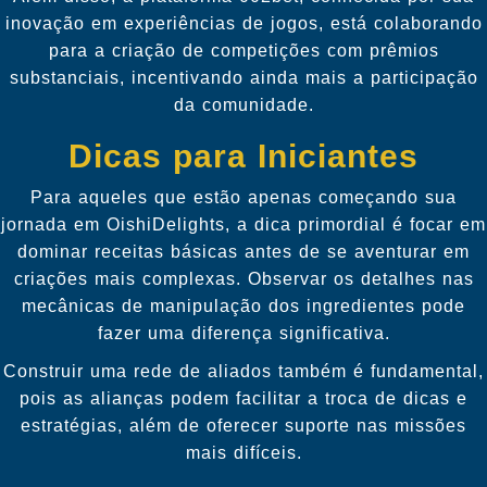
inovação em experiências de jogos, está colaborando
para a criação de competições com prêmios
substanciais, incentivando ainda mais a participação
da comunidade.
Dicas para Iniciantes
Para aqueles que estão apenas começando sua
jornada em OishiDelights, a dica primordial é focar em
dominar receitas básicas antes de se aventurar em
criações mais complexas. Observar os detalhes nas
mecânicas de manipulação dos ingredientes pode
fazer uma diferença significativa.
Construir uma rede de aliados também é fundamental,
pois as alianças podem facilitar a troca de dicas e
estratégias, além de oferecer suporte nas missões
mais difíceis.