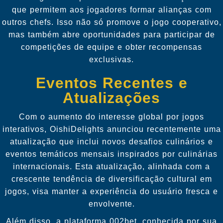
que permitem aos jogadores formar alianças com
outros chefs. Isso não só promove o jogo cooperativo,
mas também abre oportunidades para participar de
competições de equipe e obter recompensas
exclusivas.
Eventos Recentes e
Atualizações
Com o aumento do interesse global por jogos
interativos, OishiDelights anunciou recentemente uma
atualização que inclui novos desafios culinários e
eventos temáticos mensais inspirados por culinárias
internacionais. Esta atualização, alinhada com a
crescente tendência de diversificação cultural em
jogos, visa manter a experiência do usuário fresca e
envolvente.
Além disso, a plataforma 002bet, conhecida por sua