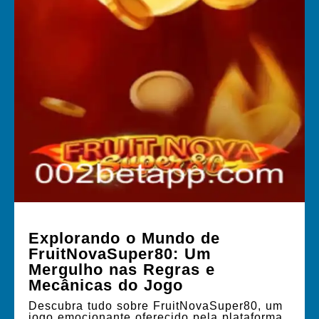
Explorando o Mundo de
FruitNovaSuper80: Um
Mergulho nas Regras e
Mecânicas do Jogo
Descubra tudo sobre FruitNovaSuper80, um
jogo emocionante oferecido pela plataforma