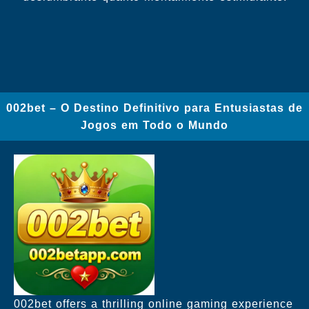
002bet – O Destino Definitivo para Entusiastas de
Jogos em Todo o Mundo
002bet offers a thrilling online gaming experience