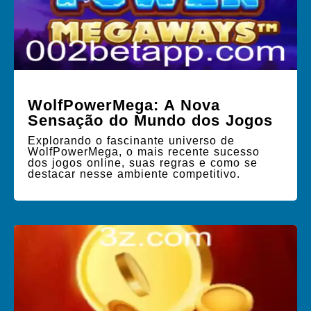
WolfPowerMega: A Nova
Sensação do Mundo dos Jogos
Explorando o fascinante universo de
WolfPowerMega, o mais recente sucesso
dos jogos online, suas regras e como se
destacar nesse ambiente competitivo.