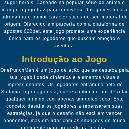
super-heróis. Baseado na popular série de anime e
mangá, o jogo traz para o universo dos games toda a
adrenalina e humor característicos de seu material de
origem. Oferecido em parceria com a plataforma de
apostas 002bet, este jogo promete uma experiência
única para os jogadores que buscam emoção e
aventura.
Introdução ao Jogo
OnePunchMan é um jogo de ação que se destaca pela
sua jogabilidade dinâmica e elementos visuais
impressionantes. Os jogadores entram na pele de
Saitama, o protagonista, que é conhecido por derrotar
qualquer inimigo com apenas um único soco. Este
conceito desafia os jogadores a repensarem suas
estratégias, já que o desafio não está em vencer
oponentes, mas em lidar com as situações de forma
inteligente para progredir na história.