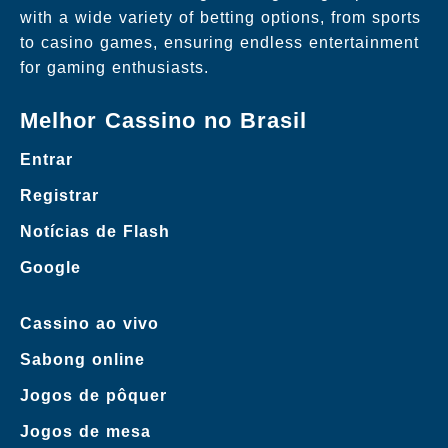
with a wide variety of betting options, from sports
to casino games, ensuring endless entertainment
for gaming enthusiasts.
Melhor Cassino no Brasil
Entrar
Registrar
Notícias de Flash
Google
Cassino ao vivo
Sabong online
Jogos de pôquer
Jogos de mesa