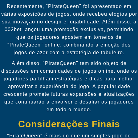
Recentemente, "PirateQueen" foi apresentado em
várias exposições de jogos, onde recebeu elogios por
sua inovação no design e jogabilidade. Além disso, a
002bet lançou uma promoção exclusiva, permitindo
que os jogadores apostem em torneios de
"PirateQueen" online, combinando a emoção dos
jogos de azar com a estratégia de tabuleiro.
Além disso, "PirateQueen" tem sido objeto de
discussões em comunidades de jogos online, onde os
jogadores partilham estratégias e dicas para melhor
aproveitar a experiência do jogo. A popularidade
crescente promete futuras expansões e atualizações
que continuarão a envolver e desafiar os jogadores
em todo o mundo.
Considerações Finais
"PirateQueen" é mais do que um simples jogo de