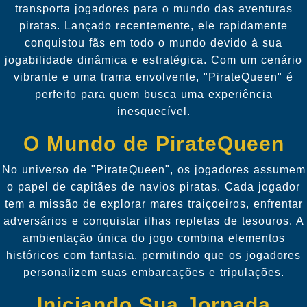
transporta jogadores para o mundo das aventuras
piratas. Lançado recentemente, ele rapidamente
conquistou fãs em todo o mundo devido à sua
jogabilidade dinâmica e estratégica. Com um cenário
vibrante e uma trama envolvente, "PirateQueen" é
perfeito para quem busca uma experiência
inesquecível.
O Mundo de PirateQueen
No universo de "PirateQueen", os jogadores assumem
o papel de capitães de navios piratas. Cada jogador
tem a missão de explorar mares traiçoeiros, enfrentar
adversários e conquistar ilhas repletas de tesouros. A
ambientação única do jogo combina elementos
históricos com fantasia, permitindo que os jogadores
personalizem suas embarcações e tripulações.
Iniciando Sua Jornada