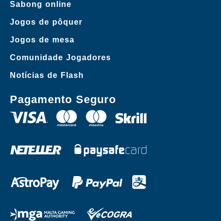
Sabong online
Jogos de pôquer
Jogos de mesa
Comunidade Jogadores
Notícias de Flash
Pagamento Seguro