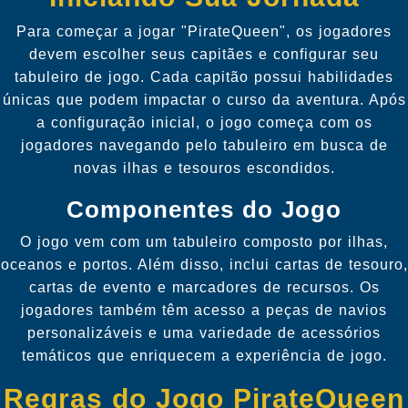
Para começar a jogar "PirateQueen", os jogadores
devem escolher seus capitães e configurar seu
tabuleiro de jogo. Cada capitão possui habilidades
únicas que podem impactar o curso da aventura. Após
a configuração inicial, o jogo começa com os
jogadores navegando pelo tabuleiro em busca de
novas ilhas e tesouros escondidos.
Componentes do Jogo
O jogo vem com um tabuleiro composto por ilhas,
oceanos e portos. Além disso, inclui cartas de tesouro,
cartas de evento e marcadores de recursos. Os
jogadores também têm acesso a peças de navios
personalizáveis e uma variedade de acessórios
temáticos que enriquecem a experiência de jogo.
Regras do Jogo PirateQueen