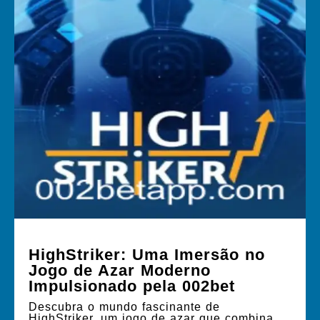
HighStriker: Uma Imersão no
Jogo de Azar Moderno
Impulsionado pela 002bet
Descubra o mundo fascinante de
HighStriker, um jogo de azar que combina