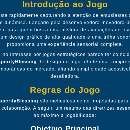
Introdução ao Jogo
stá rapidamente capturando a atenção de entusiastas 
 e dinâmica. Lançado pela desenvolvedora inovadora 0
to para quem busca uma mistura de avaliações de ri
um design gráfico de alta qualidade e uma trilha sonor
proporciona uma experiência sensorial completa.
 no interesse por jogos estratégicos parece ter coinci
perityBlessing
. O design do jogo reflete uma compre
porâneas do mercado, aliando simplicidade acessíve
desafiadora.
Regras do Jogo
sperityBlessing
são meticulosamente projetadas para i
colaboração. A seguir, um resumo das diretrizes essen
ao máximo a jogabilidade:
Objetivo Principal