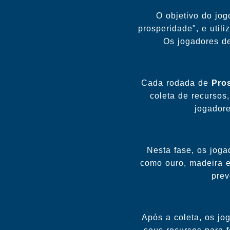
O objetivo do jo
prosperidade", e util
Os jogadores de
Cada rodada de
Pro
coleta de recursos
jogadore
Nesta fase, os joga
como ouro, madeira e 
prev
Após a coleta, os jo