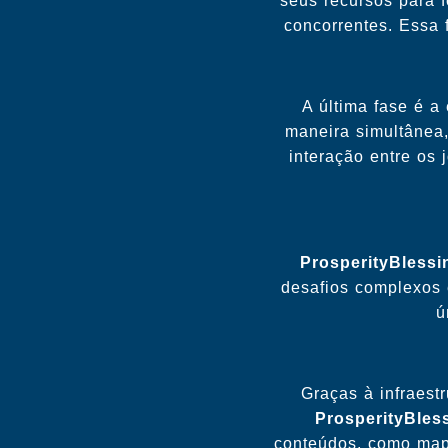
seus recursos para f
concorrentes. Essa 
A última fase é a
maneira simultânea
interação entre os 
ProsperityBlessi
desafios complexos 
ú
Graças à infraest
ProsperityBles
conteúdos, como mapa