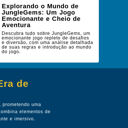
Explorando o Mundo de
JungleGems: Um Jogo
Emocionante e Cheio de
Aventura
Descubra tudo sobre JungleGems, um
emocionante jogo repleto de desafios
e diversão, com uma análise detalhada
de suas regras e introdução ao mundo
do jogo.
Era de
, prometendo uma
 combina elementos de
nte e imersivo.