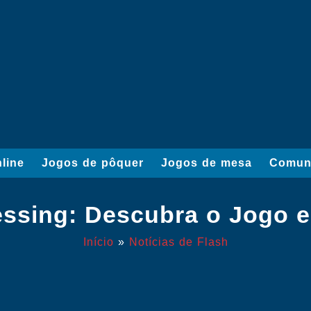
line
Jogos de pôquer
Jogos de mesa
Comun
essing: Descubra o Jogo 
Início
»
Notícias de Flash