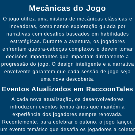
Mecânicas do Jogo
O jogo utiliza uma mistura de mecânicas clássicas e
inovadoras, combinando exploração guiada por
narrativas com desafios baseados em habilidades
estratégicas. Durante a aventura, os jogadores
enfrentam quebra-cabeças complexos e devem tomar
decisões importantes que impactam diretamente a
progressão do jogo. O design inteligente e a narrativa
envolvente garantem que cada sessão de jogo seja
uma nova descoberta.
Eventos Atualizados em RaccoonTales
A cada nova atualização, os desenvolvedores
introduzem eventos temporários que mantém a
experiência dos jogadores sempre renovada.
Recentemente, para celebrar o outono, o jogo lançou
um evento temático que desafia os jogadores a coletar