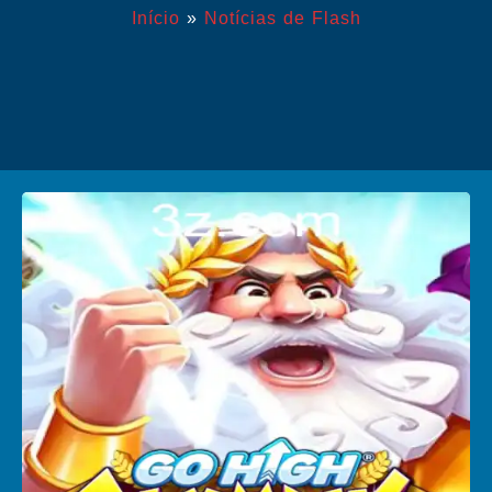
Início
»
Notícias de Flash