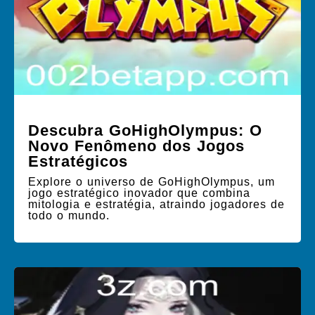
Descubra GoHighOlympus: O
Novo Fenômeno dos Jogos
Estratégicos
Explore o universo de GoHighOlympus, um
jogo estratégico inovador que combina
mitologia e estratégia, atraindo jogadores de
todo o mundo.