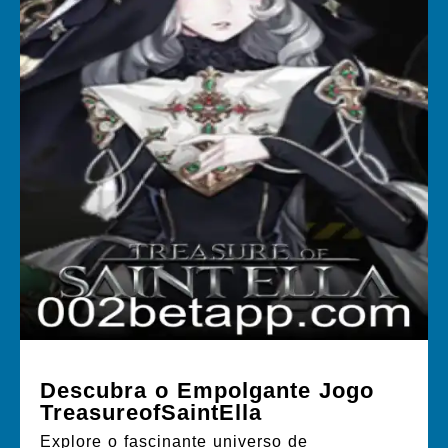
Descubra o Empolgante Jogo
TreasureofSaintElla
Explore o fascinante universo de