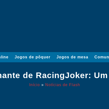
line
Jogos de pôquer
Jogos de mesa
Comun
ante de RacingJoker: Um J
Início
»
Notícias de Flash