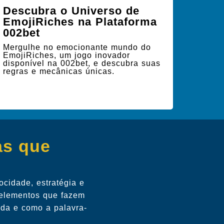
Descubra o Universo de
EmojiRiches na Plataforma
002bet
Mergulhe no emocionante mundo do
EmojiRiches, um jogo inovador
disponível na 002bet, e descubra suas
regras e mecânicas únicas.
as que
cidade, estratégia e
 elementos que fazem
ida e como a palavra-