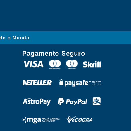
Todo o Mundo
Pagamento Seguro