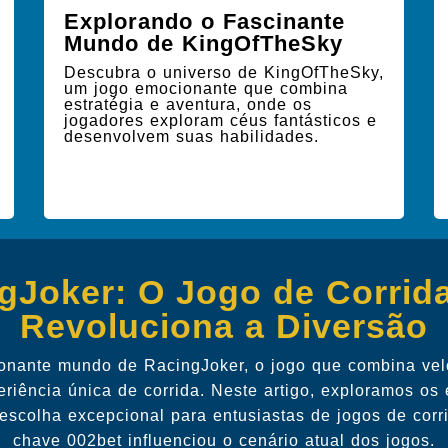
Explorando o Fascinante
Mundo de KingOfTheSky
Descubra o universo de KingOfTheSky,
um jogo emocionante que combina
estratégia e aventura, onde os
jogadores exploram céus fantásticos e
desenvolvem suas habilidades.
gJoker: O Jogo de Corrid
Revoluciona a Diversão
nante mundo de RacingJoker, o jogo que combina velo
iência única de corrida. Neste artigo, exploramos os
scolha excepcional para entusiastas de jogos de corr
chave 002bet influenciou o cenário atual dos jogos.