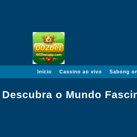
Início
Cassino ao vivo
Sabong on
Descubra o Mundo Fascin