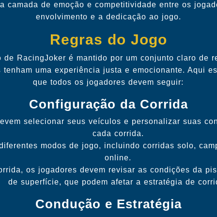
a camada de emoção e competitividade entre os jogad
envolvimento e a dedicação ao jogo.
Regras do Jogo
vo de RacingJoker é mantido por um conjunto claro de r
es tenham uma experiência justa e emocionante. Aqui es
que todos os jogadores devem seguir:
Configuração da Corrida
evem selecionar seus veículos e personalizar suas co
cada corrida.
diferentes modos de jogo, incluindo corridas solo, ca
online.
rrida, os jogadores devem revisar as condições da pis
de superfície, que podem afetar a estratégia de corri
Condução e Estratégia