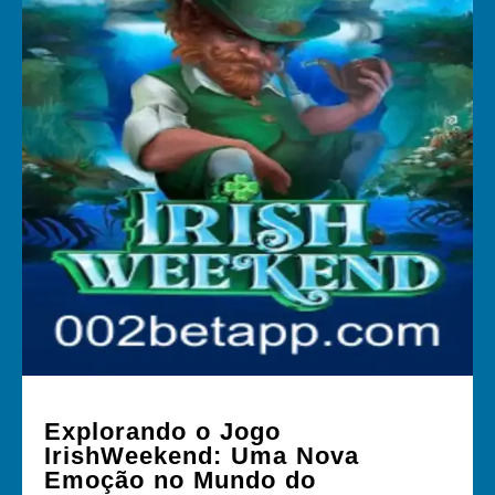
Explorando o Jogo
IrishWeekend: Uma Nova
Emoção no Mundo do