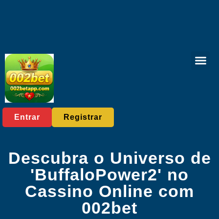
Cassino ao vivo
Sabong onlin
Jogos de pôq
Jogos de mesa
Comunidade 
Notícias de Flash
Entrar
Registrar
Descubra o Universo de
'BuffaloPower2' no
Cassino Online com
002bet