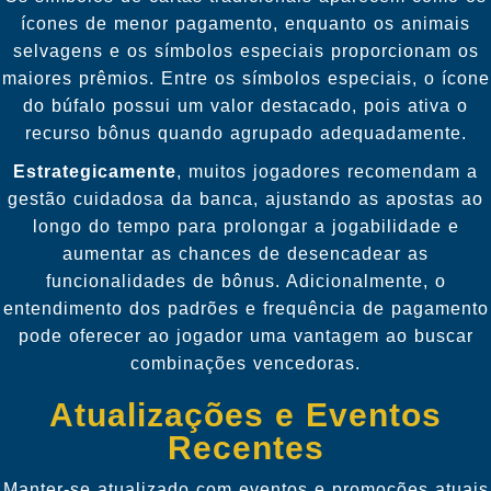
ícones de menor pagamento, enquanto os animais
selvagens e os símbolos especiais proporcionam os
maiores prêmios. Entre os símbolos especiais, o ícone
do búfalo possui um valor destacado, pois ativa o
recurso bônus quando agrupado adequadamente.
Estrategicamente
, muitos jogadores recomendam a
gestão cuidadosa da banca, ajustando as apostas ao
longo do tempo para prolongar a jogabilidade e
aumentar as chances de desencadear as
funcionalidades de bônus. Adicionalmente, o
entendimento dos padrões e frequência de pagamento
pode oferecer ao jogador uma vantagem ao buscar
combinações vencedoras.
Atualizações e Eventos
Recentes
Manter-se atualizado com eventos e promoções atuais