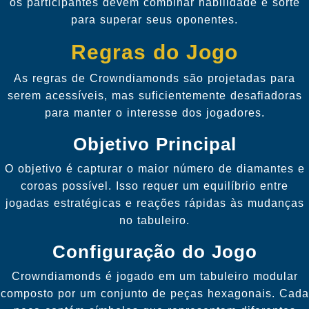
os participantes devem combinar habilidade e sorte
para superar seus oponentes.
Regras do Jogo
As regras de Crowndiamonds são projetadas para
serem acessíveis, mas suficientemente desafiadoras
para manter o interesse dos jogadores.
Objetivo Principal
O objetivo é capturar o maior número de diamantes e
coroas possível. Isso requer um equilíbrio entre
jogadas estratégicas e reações rápidas às mudanças
no tabuleiro.
Configuração do Jogo
Crowndiamonds é jogado em um tabuleiro modular
composto por um conjunto de peças hexagonais. Cada