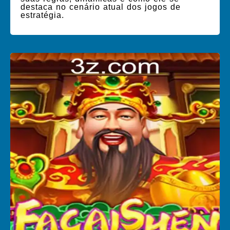
destaca no cenário atual dos jogos de
estratégia.