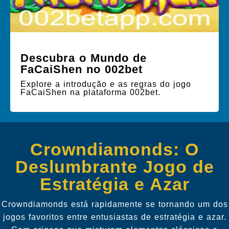
Descubra o Mundo de
FaCaiShen no 002bet
Explore a introdução e as regras do jogo
FaCaiShen na plataforma 002bet.
Crowndiamonds: O
Deslumbrante Jogo de
Estratégia e Azar
Crowndiamonds está rapidamente se tornando um dos
jogos favoritos entre entusiastas de estratégia e azar.