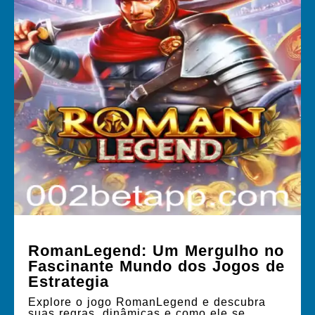
RomanLegend: Um Mergulho no
Fascinante Mundo dos Jogos de
Estrategia
Explore o jogo RomanLegend e descubra
suas regras, dinâmicas e como ele se