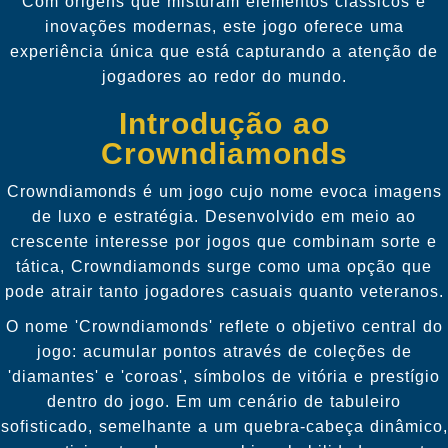
Com origens que misturam elementos clássicos e
inovações modernas, este jogo oferece uma
experiência única que está capturando a atenção de
jogadores ao redor do mundo.
Introdução ao
Crowndiamonds
Crowndiamonds é um jogo cujo nome evoca imagens
de luxo e estratégia. Desenvolvido em meio ao
crescente interesse por jogos que combinam sorte e
tática, Crowndiamonds surge como uma opção que
pode atrair tanto jogadores casuais quanto veteranos.
O nome 'Crowndiamonds' reflete o objetivo central do
jogo: acumular pontos através de coleções de
'diamantes' e 'coroas', símbolos de vitória e prestígio
dentro do jogo. Em um cenário de tabuleiro
sofisticado, semelhante a um quebra-cabeça dinâmico,