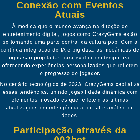
Conexão com Eventos
Atuais
À medida que o mundo avança na direção do
entretenimento digital, jogos como CrazyGems estão
se tornando uma parte central da cultura pop. Com a
contínua integração de IA e big data, as mecânicas de
jogos são projetadas para evoluir em tempo real,
oferecendo experiências personalizadas que refletem
o progresso do jogador.
No cenário tecnológico de 2023, CrazyGems capitaliza
essas tendências, unindo jogabilidade dinâmica com
elementos inovadores que refletem as últimas
atualizações em inteligência artificial e análise de
dados.
Participação através da
002bet