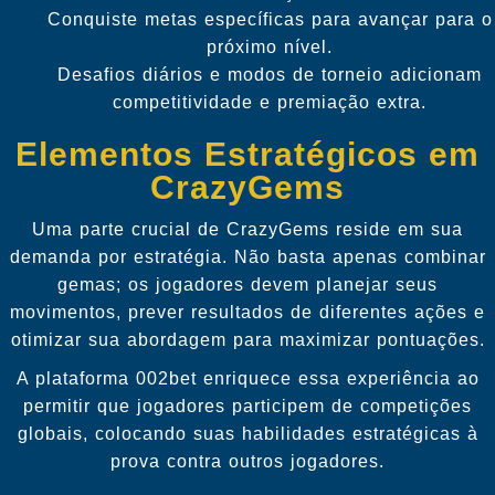
Conquiste metas específicas para avançar para o
próximo nível.
Desafios diários e modos de torneio adicionam
competitividade e premiação extra.
Elementos Estratégicos em
CrazyGems
Uma parte crucial de CrazyGems reside em sua
demanda por estratégia. Não basta apenas combinar
gemas; os jogadores devem planejar seus
movimentos, prever resultados de diferentes ações e
otimizar sua abordagem para maximizar pontuações.
A plataforma 002bet enriquece essa experiência ao
permitir que jogadores participem de competições
globais, colocando suas habilidades estratégicas à
prova contra outros jogadores.