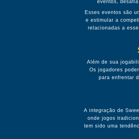
eventos, desafi
Esses eventos são u
e estimular a compet
relacionadas a esse
Além de sua jogabil
Os jogadores podem
para enfrentar 
A integração de Sweet
onde jogos tradicio
tem sido uma tendênc