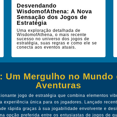
Desvendando
WisdomofAthena: A Nova
Sensação dos Jogos de
Estratégia
Uma exploração detalhada de
WisdomofAthena, o mais recente
sucesso no universo dos jogos de
estratégia, suas regras e como ele se
conecta aos eventos atuais.
: Um Mergulho no Mundo 
Aventuras
nante jogo de estratégia que combina elementos vibr
 experiência única para os jogadores. Lançado recen
de rápida graças à sua jogabilidade envolvente e desig
ma opção preferida entre os entusiastas de jogos de q