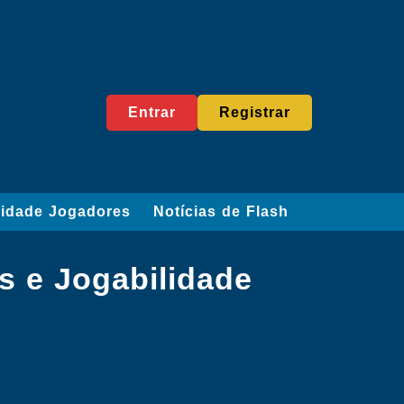
Entrar
Registrar
idade Jogadores
Notícias de Flash
 e Jogabilidade