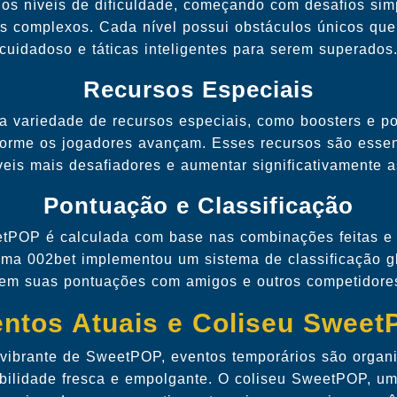
ios níveis de dificuldade, começando com desafios si
s complexos. Cada nível possui obstáculos únicos qu
cuidadoso e táticas inteligentes para serem superados
Recursos Especiais
 variedade de recursos especiais, como boosters e 
forme os jogadores avançam. Esses recursos são essen
veis mais desafiadores e aumentar significativamente 
Pontuação e Classificação
POP é calculada com base nas combinações feitas e 
rma 002bet implementou um sistema de classificação g
em suas pontuações com amigos e outros competidore
ntos Atuais e Coliseu Swee
 vibrante de SweetPOP, eventos temporários são organ
abilidade fresca e empolgante. O coliseu SweetPOP, um