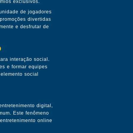
mios exclusivos.
unidade de jogadores
 promoções divertidas
mente e desfrutar de
o
ra interação social.
es e formar equipes
 elemento social
ntretenimento digital,
comum. Este fenômeno
entretenimento online