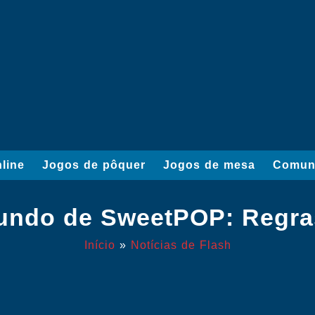
line
Jogos de pôquer
Jogos de mesa
Comun
undo de SweetPOP: Regras
Início
»
Notícias de Flash