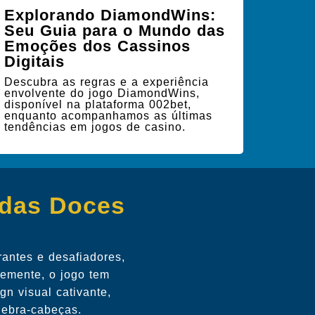
Explorando DiamondWins:
Seu Guia para o Mundo das
Emoções dos Cassinos
Digitais
Descubra as regras e a experiência
envolvente do jogo DiamondWins,
disponível na plataforma 002bet,
enquanto acompanhamos as últimas
tendências em jogos de casino.
das Doces
antes e desafiadores,
temente, o jogo tem
n visual cativante,
uebra-cabeças.