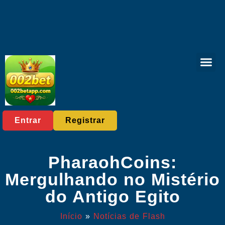
Cassino ao vivo
Sabong onlin
Jogos de pôq
Jogos de mesa
Comunidade 
Notícias de Flash
Entrar
Registrar
PharaohCoins:
Mergulhando no Mistério
do Antigo Egito
Início
»
Notícias de Flash