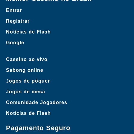
Entrar
Registrar
Notícias de Flash
Google
Cassino ao vivo
Sabong online
Jogos de pôquer
Jogos de mesa
Comunidade Jogadores
Notícias de Flash
Pagamento Seguro