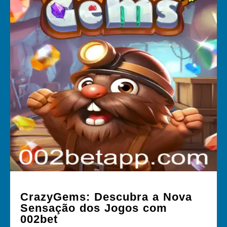
CrazyGems: Descubra a Nova
Sensação dos Jogos com
002bet