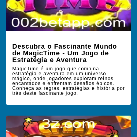
Descubra o Fascinante Mundo
de MagicTime - Um Jogo de
Estratégia e Aventura
MagicTime é um jogo que combina
estratégia e aventura em um universo
mágico, onde jogadores exploram reinos
encantados e enfrentam desafios épicos.
Conheça as regras, estratégias e história por
trás deste fascinante jogo.