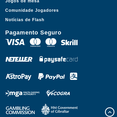
Jogos de mesa
Comunidade Jogadores
Notícias de Flash
Pagamento Seguro