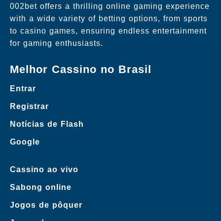
002bet offers a thrilling online gaming experience
with a wide variety of betting options, from sports
to casino games, ensuring endless entertainment
for gaming enthusiasts.
Melhor Cassino no Brasil
Entrar
Registrar
Notícias de Flash
Google
Cassino ao vivo
Sabong online
Jogos de pôquer