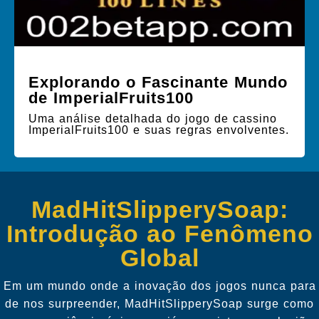
Explorando o Fascinante Mundo
de ImperialFruits100
Uma análise detalhada do jogo de cassino
ImperialFruits100 e suas regras envolventes.
MadHitSlipperySoap:
Introdução ao Fenômeno
Global
Em um mundo onde a inovação dos jogos nunca para
de nos surpreender, MadHitSlipperySoap surge como